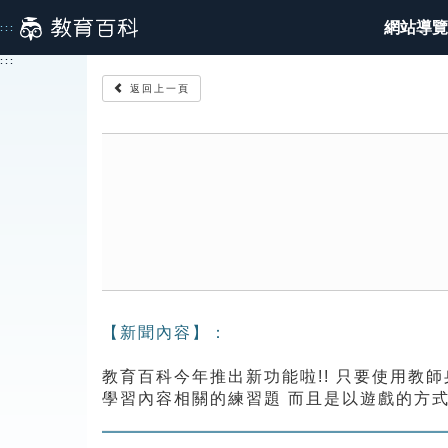
跳
網站導覽
:::
到
主
:::
要
返回上一頁
內
容
【新聞內容】：
教育百科今年推出新功能啦!! 只要使用教
學習內容相關的練習題 而且是以遊戲的方式