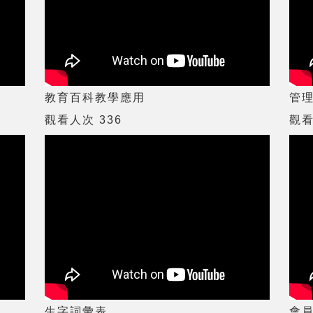
教育百科教學應用
管
觀看人次 336
觀看
生字詞彙表
會