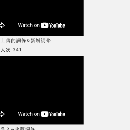
理上傳的詞條&新增詞條
人次 341
員登入&收藏詞條