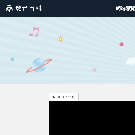
跳
網站導覽
:::
到
主
:::
要
內
容
返回上一頁