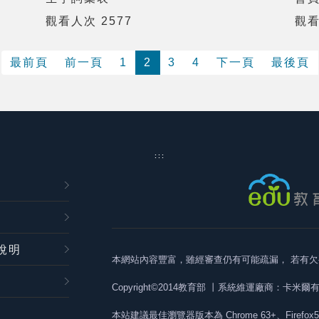
觀看人次 2577
觀看
最前頁
前一頁
1
2
3
4
下一頁
最後頁
:::
說明
本網站內容豐富，雖經審查仍有可能疏漏，
若有欠
Copyright©2014教育部
丨系統維運廠商：卡米爾
本站建議最佳瀏覽器版本為
Chrome 63+、Firefox